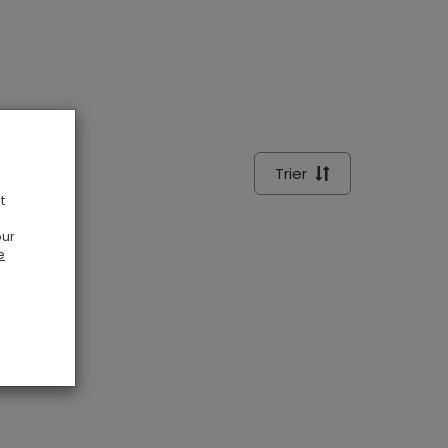
Trier
t
our
e