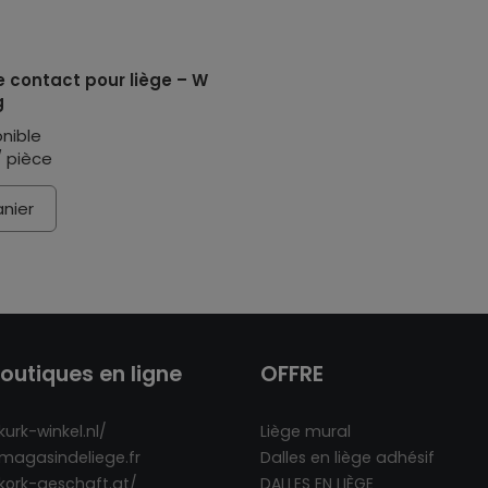
e contact pour liège – W
g
nible
/ pièce
nier
outiques en ligne
OFFRE
kurk-winkel.nl/
Liège mural
/magasindeliege.fr
Dalles en liège adhésif
/kork-geschaft.at/
DALLES EN LIÈGE