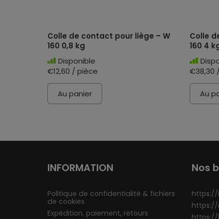
Colle de contact pour liège – W
Colle d
160 0,8 kg
160 4 k
Disponible
Dispo
€12,60 / pièce
€38,30 
Au panier
Au pa
INFORMATION
Nos b
Politique de confidentialité & fichiers
https://
de cookies
https:/
Expédition, paiement, retours
https:/