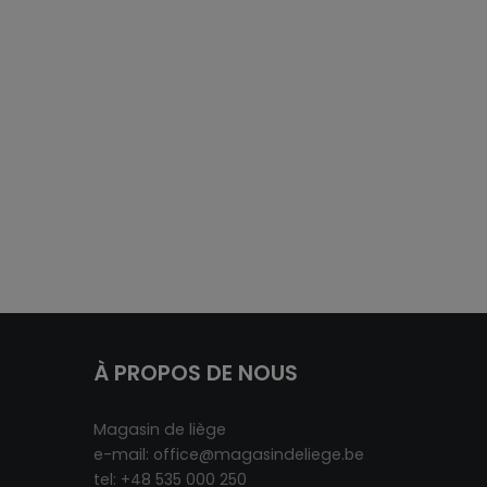
À PROPOS DE NOUS
Magasin de liège
e-mail:
office@magasindeliege.be
tel: +48 535 000 250