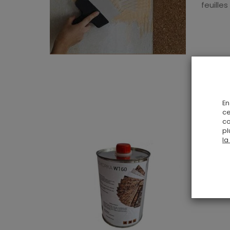
feuilles
En
ce
co
pl
la