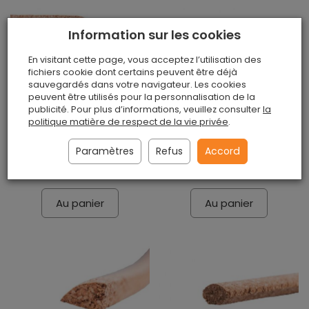
Information sur les cookies
En visitant cette page, vous acceptez l’utilisation des
fichiers cookie dont certains peuvent être déjà
sauvegardés dans votre navigateur. Les cookies
peuvent être utilisés pour la personnalisation de la
publicité. Pour plus d’informations, veuillez consulter
la
PLINTHES EN LIÈGE LP-1
PLINTHES EN LIÈGE LP-
politique matière de respect de la vie privée
.
60cm
2 60cm
Paramètres
Refus
Accord
Disponible
Disponible
€3,15 / pièce
€1,85 / pièce
Au panier
Au panier