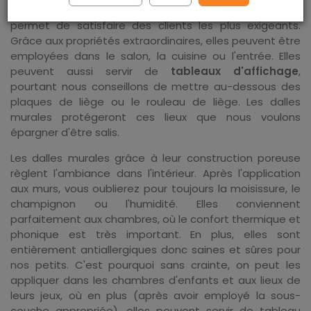
de toutes pièces. Une large gamme d'assortiment
permet de satisfaire des clients les plus exigeants.
Grâce aux propriétés extraordinaires, elles peuvent être
employées dans le salon, la cuisine ou l'entrée. Elles
peuvent aussi servir de
tableaux d'affichage
,
pourtant nous conseillons de mettre au-dessous des
plaques de liège ou le rouleau de liège. Les dalles
murales protégeront ces lieux que nous voulons
épargner d'être salis.
Les dalles murales grâce à leur construction poreuse
règlent l'ambiance dans l'intérieur. Après l'application
aux murs, vous oublierez pour toujours la moisissure, le
champignon ou l'humidité. Elles conviennent
parfaitement aux chambres, où le confort thermique et
phonique est très important. En plus, elles sont
entièrement antiallergiques donc saines et sûres pour
nos petits. C'est pourquoi sans crainte, on peut les
appliquer dans les chambres d'enfants et aux lieux de
leurs jeux, où en plus (après avoir employé la sous-
couche appropriée), elles peuvent servir de tableau