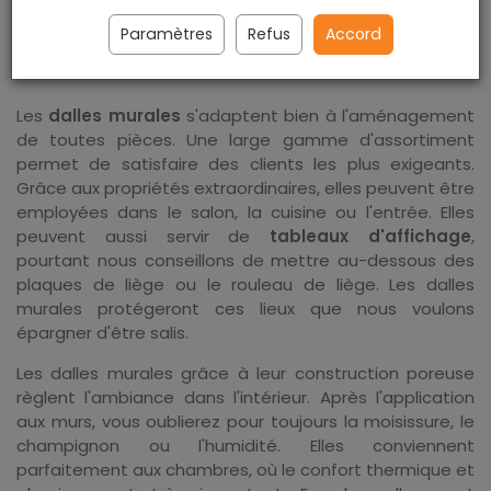
Où peut-on appliquer les dalles murales en
Paramètres
Refus
Accord
liège ?
Les
dalles murales
s'adaptent bien à l'aménagement
de toutes pièces. Une large gamme d'assortiment
permet de satisfaire des clients les plus exigeants.
Grâce aux propriétés extraordinaires, elles peuvent être
employées dans le salon, la cuisine ou l'entrée. Elles
peuvent aussi servir de
tableaux d'affichage
,
pourtant nous conseillons de mettre au-dessous des
plaques de liège ou le rouleau de liège. Les dalles
murales protégeront ces lieux que nous voulons
épargner d'être salis.
Les dalles murales grâce à leur construction poreuse
règlent l'ambiance dans l'intérieur. Après l'application
aux murs, vous oublierez pour toujours la moisissure, le
champignon ou l'humidité. Elles conviennent
parfaitement aux chambres, où le confort thermique et