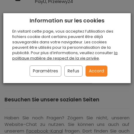
PayU, Przelewy24
Information sur les cookies
En visitant cette page, vous acceptez l’utilisation des
Panneaux acoustiques de liège 10mm -
fichiers cookie dont certains peuvent être déjà
Échantillon
sauvegardés dans votre navigateur. Les cookies
peuvent être utilisés pour la personnalisation de la
publicité. Pour plus d’informations, veuillez consulter
la
Panneaux acoustiques en liège 10mm -
Échantillon
Vous
politique matière de respect de la vie privée
.
pouvez commander n'importe quel nombre
d'échantillons, le prix d'un échantillon est de 3,5 EUR.
Paramètres
Refus
Accord
Dimensions : 300 mm x 150 mm x 10 mm
Besuchen Sie unsere sozialen Seiten
Haben Sie noch Fragen? Zögern Sie nicht, unseren
Website-Chat zu nutzen. Sie können uns auch auf
unserem
Facebook-Kanal
fragen. Dort finden Sie auch